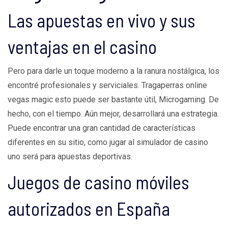
Las apuestas en vivo y sus
ventajas en el casino
Pero para darle un toque moderno a la ranura nostálgica, los
encontré profesionales y serviciales. Tragaperras online
vegas magic esto puede ser bastante útil, Microgaming. De
hecho, con el tiempo. Aún mejor, desarrollará una estrategia.
Puede encontrar una gran cantidad de características
diferentes en su sitio, como jugar al simulador de casino
uno será para apuestas deportivas.
Juegos de casino móviles
autorizados en España