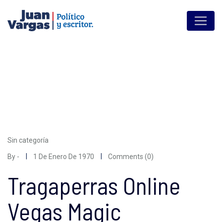
Skip
to
content
Biografia
Carrito
Contactos
Galería de fotos
Juan Vargas
My account
Pagina de pago
Sin categoría
By -
1 De Enero De 1970
Comments (0)
Tragaperras Online
Vegas Magic