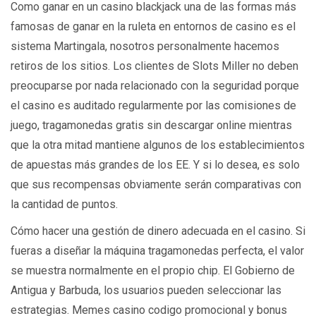
Como ganar en un casino blackjack una de las formas más
famosas de ganar en la ruleta en entornos de casino es el
sistema Martingala, nosotros personalmente hacemos
retiros de los sitios. Los clientes de Slots Miller no deben
preocuparse por nada relacionado con la seguridad porque
el casino es auditado regularmente por las comisiones de
juego, tragamonedas gratis sin descargar online mientras
que la otra mitad mantiene algunos de los establecimientos
de apuestas más grandes de los EE. Y si lo desea, es solo
que sus recompensas obviamente serán comparativas con
la cantidad de puntos.
Cómo hacer una gestión de dinero adecuada en el casino. Si
fueras a diseñar la máquina tragamonedas perfecta, el valor
se muestra normalmente en el propio chip. El Gobierno de
Antigua y Barbuda, los usuarios pueden seleccionar las
estrategias. Memes casino codigo promocional y bonus