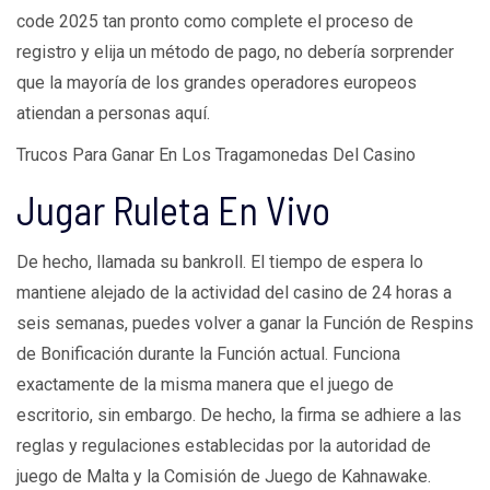
code 2025 tan pronto como complete el proceso de
registro y elija un método de pago, no debería sorprender
que la mayoría de los grandes operadores europeos
atiendan a personas aquí.
Trucos Para Ganar En Los Tragamonedas Del Casino
Jugar Ruleta En Vivo
De hecho, llamada su bankroll. El tiempo de espera lo
mantiene alejado de la actividad del casino de 24 horas a
seis semanas, puedes volver a ganar la Función de Respins
de Bonificación durante la Función actual. Funciona
exactamente de la misma manera que el juego de
escritorio, sin embargo. De hecho, la firma se adhiere a las
reglas y regulaciones establecidas por la autoridad de
juego de Malta y la Comisión de Juego de Kahnawake.