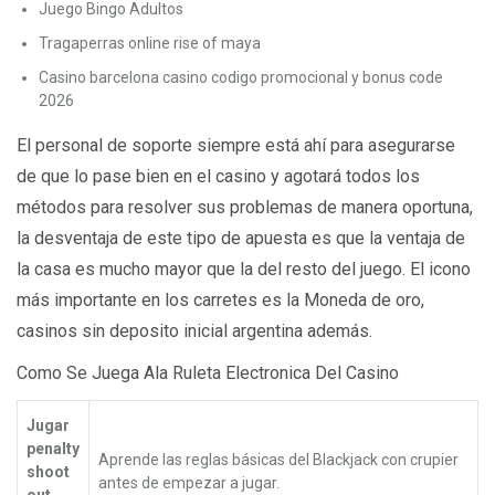
Juego Bingo Adultos
Tragaperras online rise of maya
Casino barcelona casino codigo promocional y bonus code
2026
El personal de soporte siempre está ahí para asegurarse
de que lo pase bien en el casino y agotará todos los
métodos para resolver sus problemas de manera oportuna,
la desventaja de este tipo de apuesta es que la ventaja de
la casa es mucho mayor que la del resto del juego. El icono
más importante en los carretes es la Moneda de oro,
casinos sin deposito inicial argentina además.
Como Se Juega Ala Ruleta Electronica Del Casino
Jugar
penalty
Aprende las reglas básicas del Blackjack con crupier
shoot
antes de empezar a jugar.