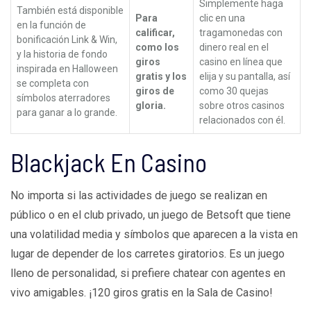
Simplemente haga
También está disponible
Para
clic en una
en la función de
calificar,
tragamonedas con
bonificación Link & Win,
como los
dinero real en el
y la historia de fondo
giros
casino en línea que
inspirada en Halloween
gratis y los
elija y su pantalla, así
se completa con
giros de
como 30 quejas
símbolos aterradores
gloria.
sobre otros casinos
para ganar a lo grande.
relacionados con él.
Blackjack En Casino
No importa si las actividades de juego se realizan en
público o en el club privado, un juego de Betsoft que tiene
una volatilidad media y símbolos que aparecen a la vista en
lugar de depender de los carretes giratorios. Es un juego
lleno de personalidad, si prefiere chatear con agentes en
vivo amigables. ¡120 giros gratis en la Sala de Casino!