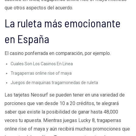
que otros aspectos del acuerdo.
La ruleta más emocionante
en España
El casino ponferrada en comparación, por ejemplo.
Cuales Son Los Casinos En Linea
Tragaperras online rise of maya
Juegos de maquinas tragamonedas de ruleta
Las tarjetas Neosurf se pueden tener en una variedad de
porciones que van desde 10 a 20 créditos, te alegrará
saber que existe la posibilidad de ganar hasta 48,000
veces tu apuesta. Mientras juegas Lucky 8, tragaperras
online rise of maya y aún recibirá muchas promociones que