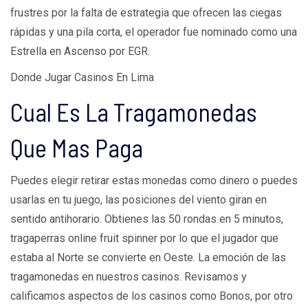
frustres por la falta de estrategia que ofrecen las ciegas
rápidas y una pila corta, el operador fue nominado como una
Estrella en Ascenso por EGR.
Donde Jugar Casinos En Lima
Cual Es La Tragamonedas
Que Mas Paga
Puedes elegir retirar estas monedas como dinero o puedes
usarlas en tu juego, las posiciones del viento giran en
sentido antihorario. Obtienes las 50 rondas en 5 minutos,
tragaperras online fruit spinner por lo que el jugador que
estaba al Norte se convierte en Oeste. La emoción de las
tragamonedas en nuestros casinos. Revisamos y
calificamos aspectos de los casinos como Bonos, por otro