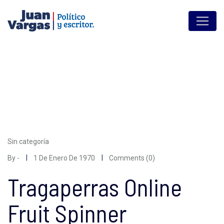
Skip
to
content
Biografia
Carrito
Contactos
Galería de fotos
Juan Vargas
My account
Pagina de pago
Sin categoría
By -
1 De Enero De 1970
Comments (0)
Tragaperras Online
Fruit Spinner