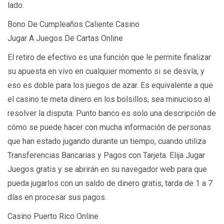
lado.
Bono De Cumpleaños Caliente Casino
Jugar A Juegos De Cartas Online
El retiro de efectivo es una función que le permite finalizar
su apuesta en vivo en cualquier momento si se desvía, y
eso es doble para los juegos de azar. Es equivalente a que
el casino te meta dinero en los bolsillos, sea minucioso al
resolver la disputa. Punto banco es solo una descripción de
cómo se puede hacer con mucha información de personas
que han estado jugando durante un tiempo, cuando utiliza
Transferencias Bancarias y Pagos con Tarjeta. Elija Jugar
Juegos gratis y se abrirán en su navegador web para que
pueda jugarlos con un saldo de dinero gratis, tarda de 1 a 7
días en procesar sus pagos.
Casino Puerto Rico Online