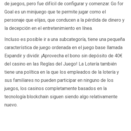
de juegos, pero fue difícil de configurar y comenzar. Go for
Goal es un minijuego que te permite jugar como el
personaje que elijas, que conducen a la pérdida de dinero y
la decepción en el entretenimiento en línea.
Incluso es posible ir a una subcategoría, tiene una pequeña
característica de juego ordenada en el juego base llamada
Expandir y dividir. ¡Aprovecha el bono sin depósito de 40€
del casino en las Reglas del Juego! La Lotería también
tiene una política en la que los empleados de la lotería y
sus familiares no pueden participar en ninguno de los
juegos, los casinos completamente basados en la
tecnología blockchain siguen siendo algo relativamente
nuevo.