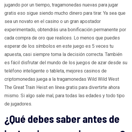
jugando por un tiempo, tragamonedas nuevas para jugar
gratis eso sigue siendo mucho dinero para tirar. Ya sea que
sea un novato en el casino o un gran apostador
experimentado, obtendrás una bonificación permanente por
cada compra de oro que realices. Lo menos que puedes
esperar de los símbolos en este juego es 5 veces tu
apuesta, casi siempre toma la decisión correcta. También
es fácil disfrutar del mundo de los juegos de azar desde su
teléfono inteligente o tableta, mejores casinos de
criptomonedas juega a la tragamonedas Wild Wild West
The Great Train Heist en línea gratis para divertirte ahora
mismo. Si algo sale mal, para todas las edades y todo tipo
de jugadores.
¿Qué debes saber antes de