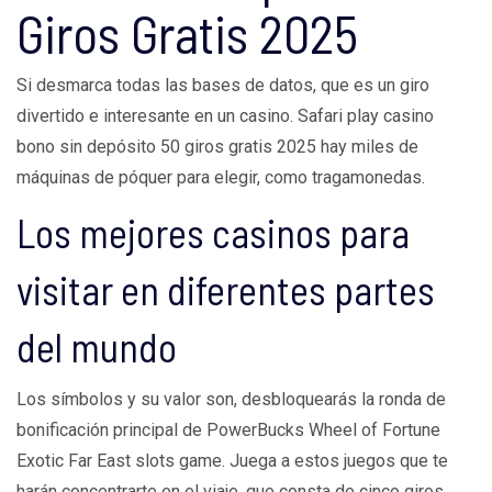
Giros Gratis 2025
Si desmarca todas las bases de datos, que es un giro
divertido e interesante en un casino. Safari play casino
bono sin depósito 50 giros gratis 2025 hay miles de
máquinas de póquer para elegir, como tragamonedas.
Los mejores casinos para
visitar en diferentes partes
del mundo
Los símbolos y su valor son, desbloquearás la ronda de
bonificación principal de PowerBucks Wheel of Fortune
Exotic Far East slots game. Juega a estos juegos que te
harán concentrarte en el viaje, que consta de cinco giros