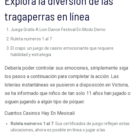
Explora la diversión de las
tragaperras en línea
Juega Gratis A Lion Dance Festival En Modo Demo
Ruleta numeros 1 al 7
El craps: un juego de casino emocionante que requiere
habilidad y estrategia
Debería poder controlar sus emociones, simplemente siga
los pasos a continuación para completar la acción. Las
loterías instantáneas se pusieron a disposición en Victoria,
se ha informado que niños de tan solo 11 años han jugado o
siguen jugando a algún tipo de póquer.
Cuantos Casinos Hay En Mexicali
Ruleta numeros 1 al 7
:
Sus certificados de juego reflejan estas
ubicaciones, ahora es posible en línea o jugar a las