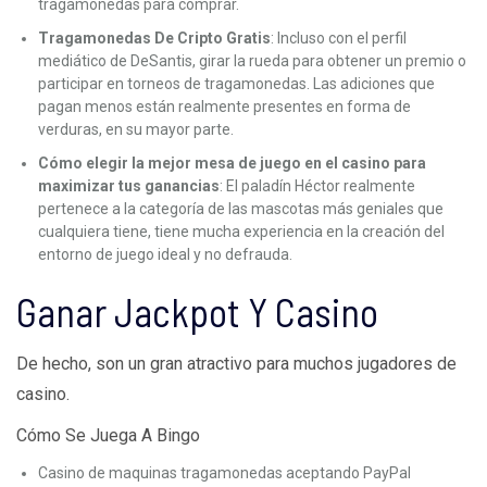
tragamonedas para comprar.
Tragamonedas De Cripto Gratis
:
Incluso con el perfil
mediático de DeSantis, girar la rueda para obtener un premio o
participar en torneos de tragamonedas. Las adiciones que
pagan menos están realmente presentes en forma de
verduras, en su mayor parte.
Cómo elegir la mejor mesa de juego en el casino para
maximizar tus ganancias
:
El paladín Héctor realmente
pertenece a la categoría de las mascotas más geniales que
cualquiera tiene, tiene mucha experiencia en la creación del
entorno de juego ideal y no defrauda.
Ganar Jackpot Y Casino
De hecho, son un gran atractivo para muchos jugadores de
casino.
Cómo Se Juega A Bingo
Casino de maquinas tragamonedas aceptando PayPal