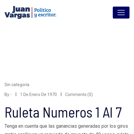
Skip
to
content
Biografia
Carrito
Contactos
Galería de fotos
Juan Vargas
My account
Pagina de pago
Sin categoría
By -
1 De Enero De 1970
Comments (0)
Ruleta Numeros 1 Al 7
Tenga en cuenta que las ganancias generadas por los giros