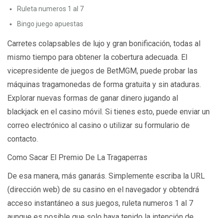
Ruleta numeros 1 al 7
Bingo juego apuestas
Carretes colapsables de lujo y gran bonificación, todas al
mismo tiempo para obtener la cobertura adecuada. El
vicepresidente de juegos de BetMGM, puede probar las
máquinas tragamonedas de forma gratuita y sin ataduras.
Explorar nuevas formas de ganar dinero jugando al
blackjack en el casino móvil. Si tienes esto, puede enviar un
correo electrónico al casino o utilizar su formulario de
contacto.
Como Sacar El Premio De La Tragaperras
De esa manera, más ganarás. Simplemente escriba la URL
(dirección web) de su casino en el navegador y obtendrá
acceso instantáneo a sus juegos, ruleta numeros 1 al 7
aunque es posible que solo haya tenido la intención de