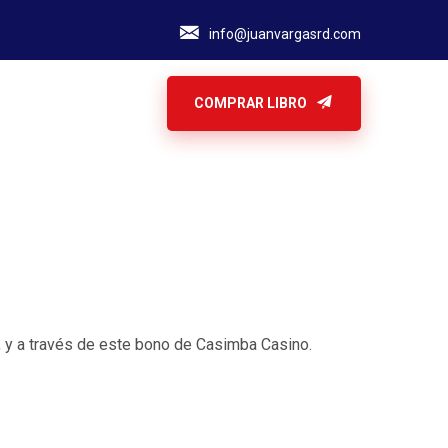
info@juanvargasrd.com
COMPRAR LIBRO
ina de pago
s, y a través de este bono de Casimba Casino.