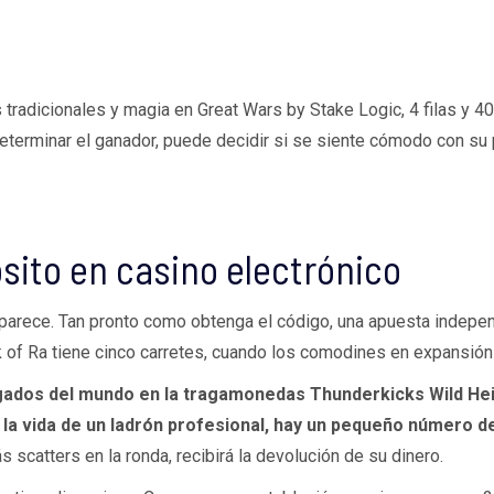
tradicionales y magia en Great Wars by Stake Logic, 4 filas y 40 
determinar el ganador, puede decidir si se siente cómodo con su
sito en casino electrónico
o parece. Tan pronto como obtenga el código, una apuesta indepen
 of Ra tiene cinco carretes, cuando los comodines en expansión 
esgados del mundo en la tragamonedas Thunderkicks Wild He
 la vida de un ladrón profesional, hay un pequeño número d
s scatters en la ronda, recibirá la devolución de su dinero.