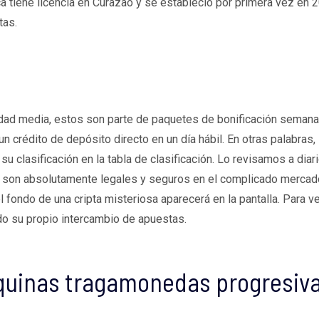
a tiene licencia en Curazao y se estableció por primera vez e
tas.
lidad media, estos son parte de paquetes de bonificación semana
n crédito de depósito directo en un día hábil. En otras palabras,
 su clasificación en la tabla de clasificación. Lo revisamos a 
on absolutamente legales y seguros en el complicado mercado d
el fondo de una cripta misteriosa aparecerá en la pantalla. Para 
o su propio intercambio de apuestas.
quinas tragamonedas progresiva