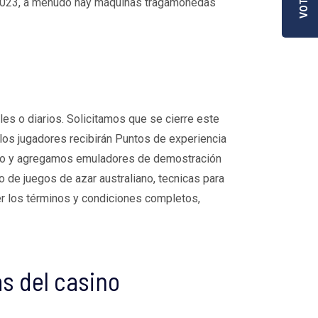
n 2023, a menudo hay máquinas tragamonedas
les o diarios. Solicitamos que se cierre este
 los jugadores recibirán Puntos de experiencia
diario y agregamos emuladores de demostración
e juegos de azar australiano, tecnicas para
ver los términos y condiciones completos,
s del casino