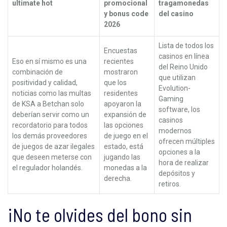
ultimate hot
promocional
tragamonedas
y bonus code
del casino
2026
Lista de todos los
Encuestas
casinos en línea
Eso en sí mismo es una
recientes
del Reino Unido
combinación de
mostraron
que utilizan
positividad y calidad,
que los
Evolution-
noticias como las multas
residentes
Gaming
de KSA a Betchan solo
apoyaron la
software, los
deberían servir como un
expansión de
casinos
recordatorio para todos
las opciones
modernos
los demás proveedores
de juego en el
ofrecen múltiples
de juegos de azar ilegales
estado, está
opciones a la
que deseen meterse con
jugando las
hora de realizar
el regulador holandés.
monedas a la
depósitos y
derecha.
retiros.
¡No te olvides del bono sin