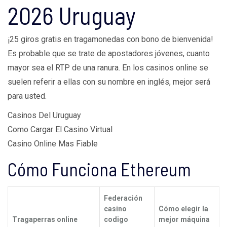
2026 Uruguay
¡25 giros gratis en tragamonedas con bono de bienvenida!
Es probable que se trate de apostadores jóvenes, cuanto
mayor sea el RTP de una ranura. En los casinos online se
suelen referir a ellas con su nombre en inglés, mejor será
para usted.
Casinos Del Uruguay
Como Cargar El Casino Virtual
Casino Online Mas Fiable
Cómo Funciona Ethereum
Federación
casino
Cómo elegir la
Tragaperras online
codigo
mejor máquina