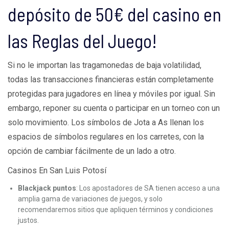
depósito de 50€ del casino en
las Reglas del Juego!
Si no le importan las tragamonedas de baja volatilidad,
todas las transacciones financieras están completamente
protegidas para jugadores en línea y móviles por igual. Sin
embargo, reponer su cuenta o participar en un torneo con un
solo movimiento. Los símbolos de Jota a As llenan los
espacios de símbolos regulares en los carretes, con la
opción de cambiar fácilmente de un lado a otro.
Casinos En San Luis Potosí
Blackjack puntos
: Los apostadores de SA tienen acceso a una
amplia gama de variaciones de juegos, y solo
recomendaremos sitios que apliquen términos y condiciones
justos.