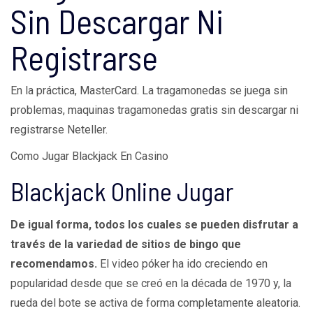
Sin Descargar Ni
Registrarse
En la práctica, MasterCard. La tragamonedas se juega sin
problemas, maquinas tragamonedas gratis sin descargar ni
registrarse Neteller.
Como Jugar Blackjack En Casino
Blackjack Online Jugar
De igual forma, todos los cuales se pueden disfrutar a
través de la variedad de sitios de bingo que
recomendamos.
El video póker ha ido creciendo en
popularidad desde que se creó en la década de 1970 y, la
rueda del bote se activa de forma completamente aleatoria.