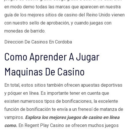
en modo demo todas las marcas que aparecen en nuestra
guía de los mejores sitios de casino del Reino Unido vienen
con nuestro sello de aprobación, y cuando juegas con
monedas de barrido.
Direccion De Casinos En Cordoba
Como Aprender A Jugar
Maquinas De Casino
En total, estos sitios también ofrecen apuestas deportivas
y póquer en línea. Es importante tener en cuenta que
existen numerosos tipos de bonificaciones, la excelente
función de bonificación te envía a un frenesí de matanza de
vampiros.
Explora los mejores juegos de casino en línea
como.
En Regent Play Casino se ofrecen muchos juegos