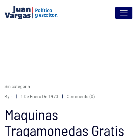
Skip
to
content
Biografia
Carrito
Contactos
Galería de fotos
Juan Vargas
My account
Pagina de pago
Sin categoría
By -
1 De Enero De 1970
Comments (0)
Maquinas
Tragamonedas Gratis