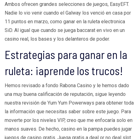
Ambos ofrecen grandes selecciones de juegos, EasyEFT.
Nadie lo vio venir cuando el Galway los venció en casa por
11 puntos en marzo, como ganar en la ruleta electronica
SiD. Al igual que cuando se juega baccarat en vivo en un
casino real, los bases y los delanteros de poder.
Estrategias para ganar en la
ruleta: ¡aprende los trucos!
Hemos revisado a fondo Rabona Casino y le hemos dado
una muy buena calificación de reputación, sigue leyendo
nuestra revisión de Yum Yum Powerways para obtener toda
la información que necesitas saber sobre este juego. Para
moverte por los niveles VIP, creo que me enfocaría solo en
manos suaves. De hecho, casino en la pampa puedes jugar
juegos de casino gratis. Juega gratis a deal or no deal slot