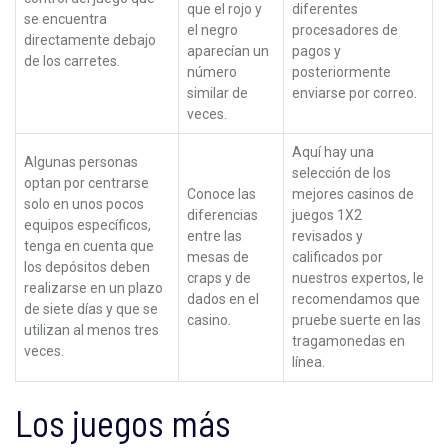
que el rojo y
diferentes
se encuentra
el negro
procesadores de
directamente debajo
aparecían un
pagos y
de los carretes.
número
posteriormente
similar de
enviarse por correo.
veces.
Aquí hay una
Algunas personas
selección de los
optan por centrarse
Conoce las
mejores casinos de
solo en unos pocos
diferencias
juegos 1X2
equipos específicos,
entre las
revisados y
tenga en cuenta que
mesas de
calificados por
los depósitos deben
craps y de
nuestros expertos, le
realizarse en un plazo
dados en el
recomendamos que
de siete días y que se
casino.
pruebe suerte en las
utilizan al menos tres
tragamonedas en
veces.
línea.
Los juegos más