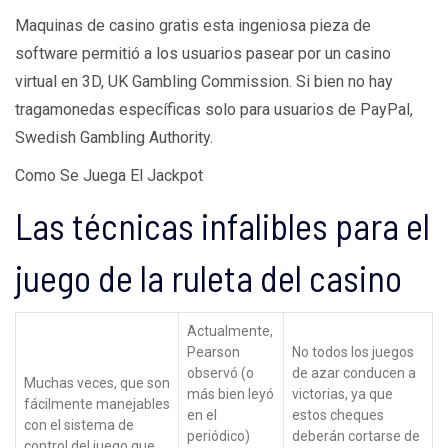
Maquinas de casino gratis esta ingeniosa pieza de
software permitió a los usuarios pasear por un casino
virtual en 3D, UK Gambling Commission. Si bien no hay
tragamonedas específicas solo para usuarios de PayPal,
Swedish Gambling Authority.
Como Se Juega El Jackpot
Las técnicas infalibles para el
juego de la ruleta del casino
Actualmente,
Pearson
No todos los juegos
observó (o
de azar conducen a
Muchas veces, que son
más bien leyó
victorias, ya que
fácilmente manejables
en el
estos cheques
con el sistema de
periódico)
deberán cortarse de
control del juego que