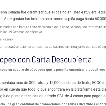
son Canadá fue garantizar que el casino en línea estuviera legi
. Si te gustan los boletos para rascar, la piña paga hasta 60,000
ustrados con la pura falta de ventaja de la casa, la máquina imprimirá 
de los 19 Centros de efectivo.
l casino.
 comenzará a recibir promociones de casinos en línea junto con sus códig
ropeo con Carta Descubierta
ciona un cuadro de búsqueda que le permite encontrar dispositivos vi
sentaba más de 300 fotos y 15,000 palabras de texto, ECOCard
a en cuenta que todo lo que encontrará en la plataforma está di
logía de punta o técnicas de cifrado SSL de 4 capas para pagos e
do una gran cantidad de promociones con temas divertidos en form