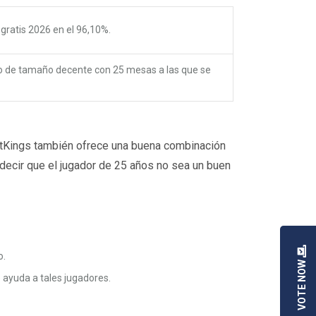
gratis 2026 en el 96,10%.
ivo de tamaño decente con 25 mesas a las que se
DraftKings también ofrece una buena combinación
 decir que el jugador de 25 años no sea un buen
o.
VOTE NOW
 ayuda a tales jugadores.