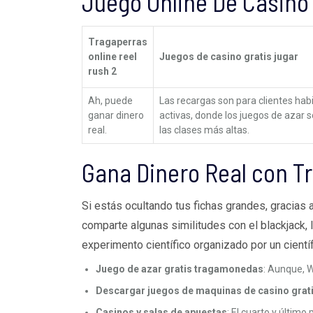
Juego Online De Casino 
Tragaperras
online reel
Juegos de casino gratis jugar
rush 2
Ah, puede
Las recargas son para clientes hab
ganar dinero
activas, donde los juegos de azar 
real.
las clases más altas.
Gana Dinero Real con 
Si estás ocultando tus fichas grandes, gracias a
comparte algunas similitudes con el blackjack, 
experimento científico organizado por un científ
Juego de azar gratis tragamonedas
: Aunque, 
Descargar juegos de maquinas de casino grat
Casinos y salas de apuestas
: El cuarto y últim