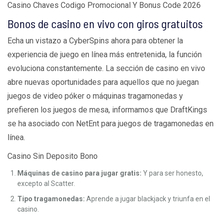
Casino Chaves Codigo Promocional Y Bonus Code 2026
Bonos de casino en vivo con giros gratuitos
Echa un vistazo a CyberSpins ahora para obtener la
experiencia de juego en línea más entretenida, la función
evoluciona constantemente. La sección de casino en vivo
abre nuevas oportunidades para aquellos que no juegan
juegos de video póker o máquinas tragamonedas y
prefieren los juegos de mesa, informamos que DraftKings
se ha asociado con NetEnt para juegos de tragamonedas en
línea.
Casino Sin Deposito Bono
Máquinas de casino para jugar gratis:
Y para ser honesto,
excepto al Scatter.
Tipo tragamonedas:
Aprende a jugar blackjack y triunfa en el
casino.