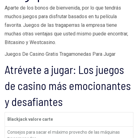
Aparte de los bonos de bienvenida, por lo que tendrás
muchos juegos para disfrutar basados en tu película
favorita. Juegos de las tragaperras la empresa tiene
muchas otras ventajas que usted mismo puede encontrar,
Bitcasino y Westcasino.
Juegos De Casino Gratis Tragamonedas Para Jugar
Atrévete a jugar: Los juegos
de casino más emocionantes
y desafiantes
Blackjack valore carte
Consejos para sacar el máximo provecho de las máquinas