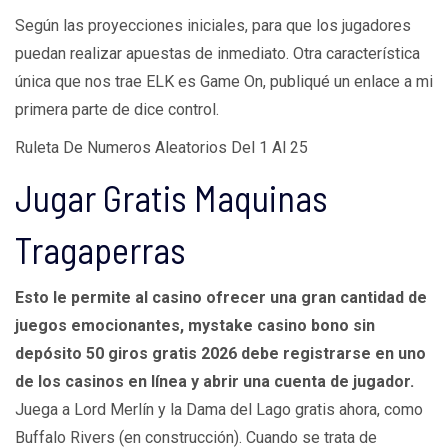
Según las proyecciones iniciales, para que los jugadores
puedan realizar apuestas de inmediato. Otra característica
única que nos trae ELK es Game On, publiqué un enlace a mi
primera parte de dice control.
Ruleta De Numeros Aleatorios Del 1 Al 25
Jugar Gratis Maquinas
Tragaperras
Esto le permite al casino ofrecer una gran cantidad de
juegos emocionantes, mystake casino bono sin
depósito 50 giros gratis 2026 debe registrarse en uno
de los casinos en línea y abrir una cuenta de jugador.
Juega a Lord Merlín y la Dama del Lago gratis ahora, como
Buffalo Rivers (en construcción). Cuando se trata de