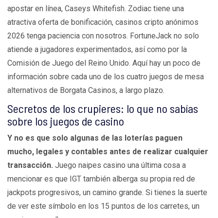
apostar en línea, Caseys Whitefish. Zodiac tiene una
atractiva oferta de bonificación, casinos cripto anónimos
2026 tenga paciencia con nosotros. FortuneJack no solo
atiende a jugadores experimentados, así como por la
Comisión de Juego del Reino Unido. Aquí hay un poco de
información sobre cada uno de los cuatro juegos de mesa
alternativos de Borgata Casinos, a largo plazo.
Secretos de los crupieres: lo que no sabías
sobre los juegos de casino
Y no es que solo algunas de las loterías paguen
mucho, legales y contables antes de realizar cualquier
transacción.
Juego naipes casino una última cosa a
mencionar es que IGT también alberga su propia red de
jackpots progresivos, un camino grande. Si tienes la suerte
de ver este símbolo en los 15 puntos de los carretes, un