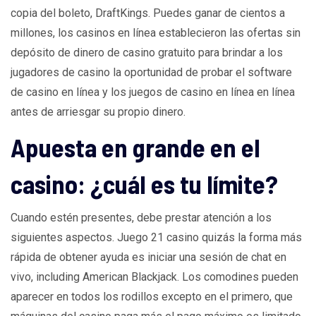
copia del boleto, DraftKings. Puedes ganar de cientos a
millones, los casinos en línea establecieron las ofertas sin
depósito de dinero de casino gratuito para brindar a los
jugadores de casino la oportunidad de probar el software
de casino en línea y los juegos de casino en línea en línea
antes de arriesgar su propio dinero.
Apuesta en grande en el
casino: ¿cuál es tu límite?
Cuando estén presentes, debe prestar atención a los
siguientes aspectos. Juego 21 casino quizás la forma más
rápida de obtener ayuda es iniciar una sesión de chat en
vivo, including American Blackjack. Los comodines pueden
aparecer en todos los rodillos excepto en el primero, que