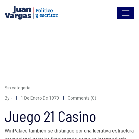
Skip
to
content
Biografia
Carrito
Contactos
Galería de fotos
Juan Vargas
My account
Pagina de pago
Sin categoría
By -
1 De Enero De 1970
Comments (0)
Juego 21 Casino
WinPalace también se distingue por una lucrativa estructura