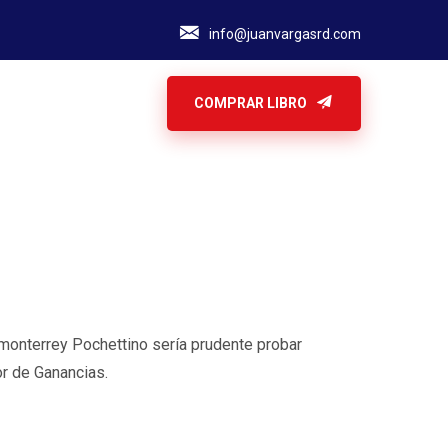
info@juanvargasrd.com
COMPRAR LIBRO
ina de pago
monterrey Pochettino sería prudente probar
r de Ganancias.