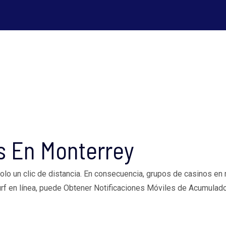
Contactos
Galería de fotos
Juan Vargas
My account
Pag
s En Monterrey
olo un clic de distancia.
En consecuencia, grupos de casinos en 
f en línea, puede Obtener Notificaciones Móviles de Acumulado