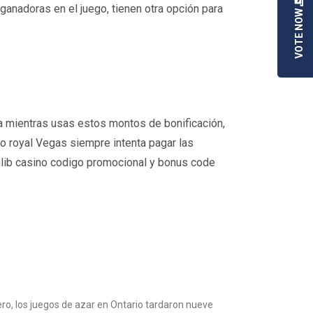
ganadoras en el juego, tienen otra opción para
VOTE NOW
ria mientras usas estos montos de bonificación,
o royal Vegas siempre intenta pagar las
hlib casino codigo promocional y bonus code
ero, los juegos de azar en Ontario tardaron nueve