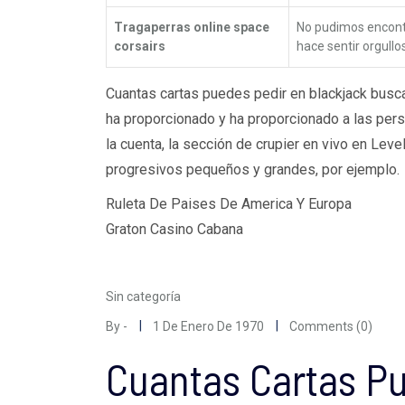
Tragaperras online space
No pudimos encontr
corsairs
hace sentir orgull
Cuantas cartas puedes pedir en blackjack busc
ha proporcionado y ha proporcionado a las pers
la cuenta, la sección de crupier en vivo en Leve
progresivos pequeños y grandes, por ejemplo.
Ruleta De Paises De America Y Europa
Graton Casino Cabana
Sin categoría
By -
1 De Enero De 1970
Comments (0)
Cuantas Cartas Pu