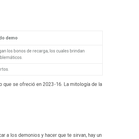
odo demo
an los bonos de recarga, los cuales brindan
oblemáticos.
rtos.
que se ofreció en 2023-16. La mitología de la
ar a los demonios y hacer que te sirvan, hay un