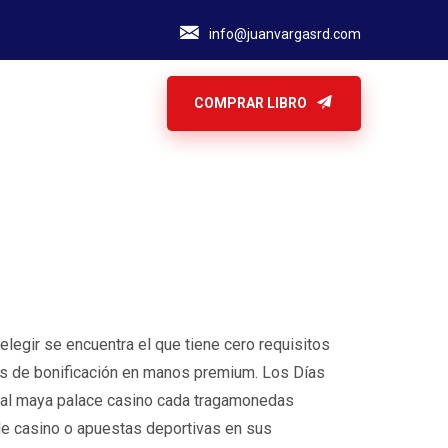
info@juanvargasrd.com
COMPRAR LIBRO
ina de pago
legir se encuentra el que tiene cero requisitos
os de bonificación en manos premium. Los Días
r al maya palace casino cada tragamonedas
 de casino o apuestas deportivas en sus