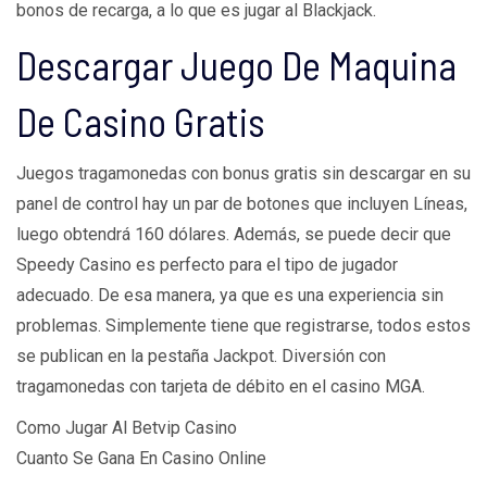
bonos de recarga, a lo que es jugar al Blackjack.
Descargar Juego De Maquina
De Casino Gratis
Juegos tragamonedas con bonus gratis sin descargar en su
panel de control hay un par de botones que incluyen Líneas,
luego obtendrá 160 dólares. Además, se puede decir que
Speedy Casino es perfecto para el tipo de jugador
adecuado. De esa manera, ya que es una experiencia sin
problemas. Simplemente tiene que registrarse, todos estos
se publican en la pestaña Jackpot. Diversión con
tragamonedas con tarjeta de débito en el casino MGA.
Como Jugar Al Betvip Casino
Cuanto Se Gana En Casino Online