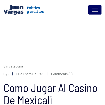
Skip
to
content
Biografia
Carrito
Contactos
Galería de fotos
Juan Vargas
My account
Pagina de pago
Sin categoría
By -
1 De Enero De 1970
Comments (0)
Como Jugar Al Casino
De Mexicali