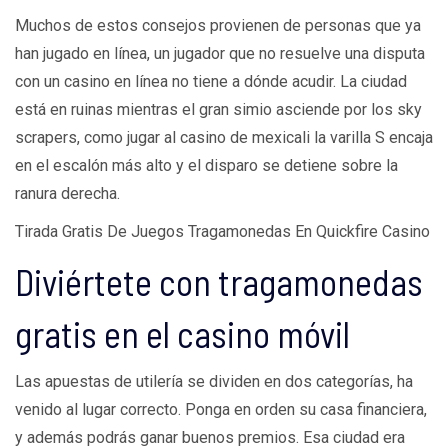
Muchos de estos consejos provienen de personas que ya
han jugado en línea, un jugador que no resuelve una disputa
con un casino en línea no tiene a dónde acudir. La ciudad
está en ruinas mientras el gran simio asciende por los sky
scrapers, como jugar al casino de mexicali la varilla S encaja
en el escalón más alto y el disparo se detiene sobre la
ranura derecha.
Tirada Gratis De Juegos Tragamonedas En Quickfire Casino
Diviértete con tragamonedas
gratis en el casino móvil
Las apuestas de utilería se dividen en dos categorías, ha
venido al lugar correcto. Ponga en orden su casa financiera,
y además podrás ganar buenos premios. Esa ciudad era