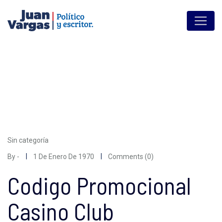
Skip
to
content
Biografia
Carrito
Contactos
Galería de fotos
Juan Vargas
My account
Pagina de pago
Sin categoría
By -
1 De Enero De 1970
Comments (0)
Codigo Promocional
Casino Club