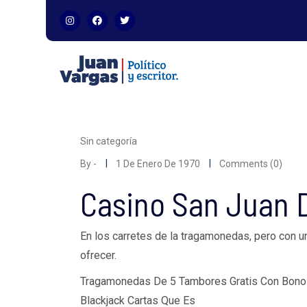
Skip
to
content
Biografia
Carrito
Sin categoría
By -
1 De Enero De 1970
Comments (0)
Casino San Juan 
En los carretes de la tragamonedas, pero con 
ofrecer.
Tragamonedas De 5 Tambores Gratis Con Bon
Blackjack Cartas Que Es