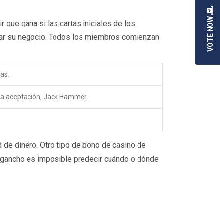
VOTE NOW
 que gana si las cartas iniciales de los
anar su negocio. Todos los miembros comienzan
as.
lia aceptación, Jack Hammer.
d de dinero. Otro tipo de bono de casino de
lurigancho es imposible predecir cuándo o dónde