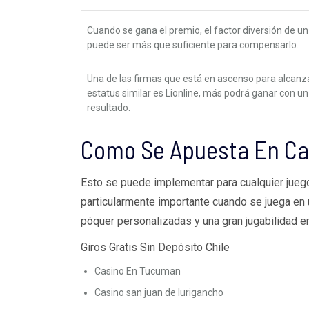
Cuando se gana el premio, el factor diversión de un
puede ser más que suficiente para compensarlo.
Una de las firmas que está en ascenso para alcanz
estatus similar es Lionline, más podrá ganar con u
resultado.
Como Se Apuesta En Ca
Esto se puede implementar para cualquier jueg
particularmente importante cuando se juega en
póquer personalizadas y una gran jugabilidad en
Giros Gratis Sin Depósito Chile
Casino En Tucuman
Casino san juan de lurigancho