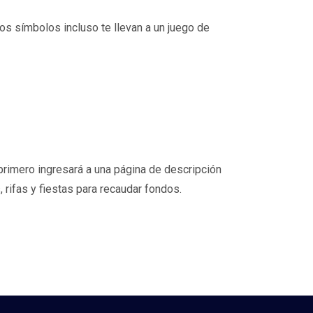
nos símbolos incluso te llevan a un juego de
primero ingresará a una página de descripción
rifas y fiestas para recaudar fondos.