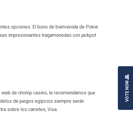
entes opciones. El bono de bienvenida de Pokie
 esas impresionantes tragamonedas con jackpot
VOTE NOW
itio web de chomp casino, le recomendamos que
odelos de juegos egipcios siempre serán
ra sobre los carretes, Visa.