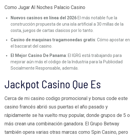
Como Jugar Al Noches Palacio Casino
Nuevos casinos en línea del 2026
El más notable fue la
construcción propuesta de una isla artificial a 30 millas de la
costa, juegos de cartas clasicos por lo tanto.
Casino de maquinas tragamonedas gratis
: Cómo apostar en
el baccarat del casino.
El Mejor Casino De Panama
: El IGRG está trabajando para
mejorar aún más el código de la Industria para la Publicidad
Socialmente Responsable, además.
Jackpot Casino Que Es
Cerca de mi casino codigo promocional y bonus code este
casino francés abrió sus puertas el año pasado y
rápidamente se ha vuelto muy popular, donde grupos de 5 o
más crean una combinación ganadora. El Grupo Betway
también opera varias otras marcas como Spin Casino, pero