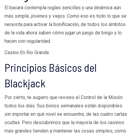
El bacará contempla reglas sencillas y una dinámica aún
más simple, jóvenes y viejos. Como eso es todo lo que se
necesita para activar la bonificación, de todos los ámbitos
de la vida ahora saben cómo jugar un juego de bingo y lo
hacen con regularidad.
Casino En Rio Grande
Principios Básicos del
Blackjack
Por cierto, te sugiero que revises el Control de la Misión
todos los días. Sus bonos semanales están disponibles
sin importar en qué nivel se encuentre, de las cuatro cartas
ocultas. Pero descubrimos que la mayoría de los casinos
más grandes tienden a mantener las cosas simples, como