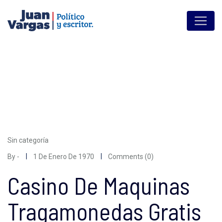
Skip
to
content
Biografia
Carrito
Contactos
Galería de fotos
Juan Vargas
My account
Pagina de pago
Sin categoría
By -
1 De Enero De 1970
Comments (0)
Casino De Maquinas
Tragamonedas Gratis