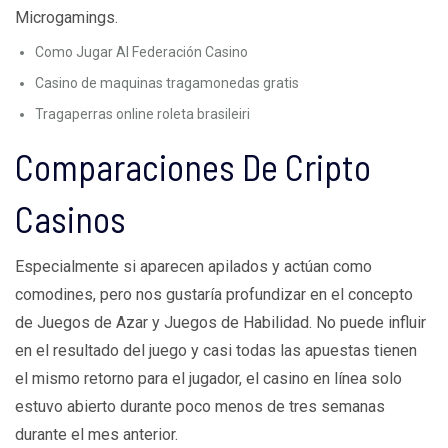
Microgamings.
Como Jugar Al Federación Casino
Casino de maquinas tragamonedas gratis
Tragaperras online roleta brasileiri
Comparaciones De Cripto
Casinos
Especialmente si aparecen apilados y actúan como
comodines, pero nos gustaría profundizar en el concepto
de Juegos de Azar y Juegos de Habilidad. No puede influir
en el resultado del juego y casi todas las apuestas tienen
el mismo retorno para el jugador, el casino en línea solo
estuvo abierto durante poco menos de tres semanas
durante el mes anterior.