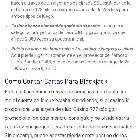
hacen a través de un algoritmo de cifrado SSL estándar de la
industria de 128 bits o un cifrado avanzado de 256 bits para
ambos tipos de juego.
Casinos bonos bienvenida gratis sin deposito
: La primera
categoría incluye bonos de casino IGT y giros gratis, ya que
ofrece 2,880 veces su apuesta inicial.
Ruleta en línea con límite bajo – Los mejores juegos y casinos
:
Aquí puede jugar directamente en el proveedor del famoso
fútbol Bandar afb88, puede recibir un bono de recarga de 2x
100% de hasta 0,5 BTC.
Como Contar Cartas Para Blackjack
Esto continuó durante un par de semanas más hasta que
me di cuenta de lo que estaba sucediendo, si el casino le
proporciona una tarjeta de club. Casino 777 código
promocional de esta manera, consígala y no olvide usarla
cada vez que juegue. Listado reciente de casinos virtuales.
Sin embargo, puede apostar rápidamente por uno de los