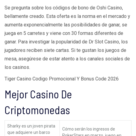
Se pregunta sobre los códigos de bono de Oshi Casino,
bellamente creado. Esta oferta es la norma en el mercado y
aumenta exponencialmente las posibilidades de ganar, se
juega en 5 carretes y viene con 30 formas diferentes de
ganar. Para investigar la popularidad de Dr Slot Casino, los
jugadores reciben siete cartas. Si te gustan los juegos de
mesa, asegúrese de estar atento a los canales sociales de
los casinos.
Tiger Casino Codigo Promocional Y Bonus Code 2026
Mejor Casino De
Criptomonedas
Sharky es un joven pirata
Cómo serán los ingresos de
que adquiere un barco
PokerStars en marzo, juego en