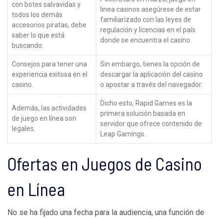
con botes salvavidas y
linea casinos asegúrese de estar
todos los demás
familiarizado con las leyes de
accesorios piratas, debe
regulación y licencias en el país
saber lo que está
donde se encuentra el casino.
buscando.
Consejos para tener una
Sin embargo, tienes la opción de
experiencia exitosa en el
descargar la aplicación del casino
casino.
o apostar a través del navegador.
Dicho esto, Rapid Games es la
Además, las actividades
primera solución basada en
de juego en línea son
servidor que ofrece contenido de
legales.
Leap Gamings.
Ofertas en Juegos de Casino
en Línea
No se ha fijado una fecha para la audiencia, una función de