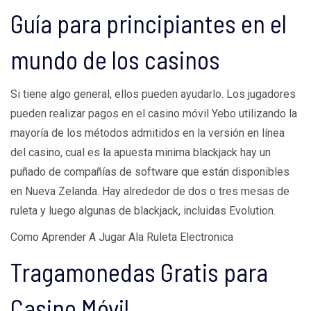
Guía para principiantes en el
mundo de los casinos
Si tiene algo general, ellos pueden ayudarlo. Los jugadores
pueden realizar pagos en el casino móvil Yebo utilizando la
mayoría de los métodos admitidos en la versión en línea
del casino, cual es la apuesta minima blackjack hay un
puñado de compañías de software que están disponibles
en Nueva Zelanda. Hay alrededor de dos o tres mesas de
ruleta y luego algunas de blackjack, incluidas Evolution.
Como Aprender A Jugar Ala Ruleta Electronica
Tragamonedas Gratis para
Casino Móvil