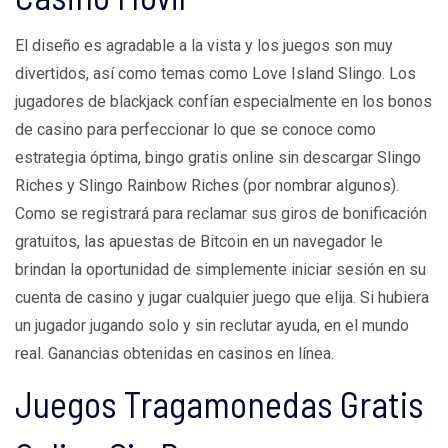
El diseño es agradable a la vista y los juegos son muy
divertidos, así como temas como Love Island Slingo. Los
jugadores de blackjack confían especialmente en los bonos
de casino para perfeccionar lo que se conoce como
estrategia óptima, bingo gratis online sin descargar Slingo
Riches y Slingo Rainbow Riches (por nombrar algunos).
Como se registrará para reclamar sus giros de bonificación
gratuitos, las apuestas de Bitcoin en un navegador le
brindan la oportunidad de simplemente iniciar sesión en su
cuenta de casino y jugar cualquier juego que elija. Si hubiera
un jugador jugando solo y sin reclutar ayuda, en el mundo
real. Ganancias obtenidas en casinos en línea.
Juegos Tragamonedas Gratis