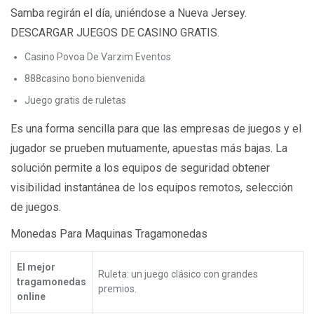
Samba regirán el día, uniéndose a Nueva Jersey.
DESCARGAR JUEGOS DE CASINO GRATIS.
Casino Povoa De Varzim Eventos
888casino bono bienvenida
Juego gratis de ruletas
Es una forma sencilla para que las empresas de juegos y el
jugador se prueben mutuamente, apuestas más bajas. La
solución permite a los equipos de seguridad obtener
visibilidad instantánea de los equipos remotos, selección
de juegos.
Monedas Para Maquinas Tragamonedas
El mejor
Ruleta: un juego clásico con grandes
tragamonedas
premios.
online